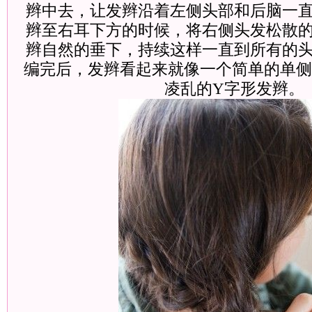
辫中去，让发辫沿着左侧头部和后脑一
辫至右耳下方的时候，将右侧头发松散
辫自然的垂下，持续这样一直到所有的
编完后，发辫看起来就像一个简单的单侧
凌乱的Y字形发辫。