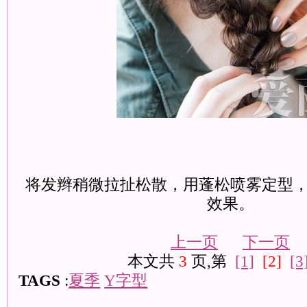
将发辫稍微拉扯松散，用蓬松喷雾定型
效果。
上一页
下一页
本文共
3
页,第
[1]
[2]
[3
TAGS
:
夏季
Y字型