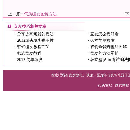
上一篇：
气质编发图解方法
下
盘发技巧
相关文章
·
分享漂亮短发的盘法
·
直发怎么盘好看
·
2012编头发步骤图片
·
60秒简单盘发
·
韩式编发教程DIY
·
双侧鱼骨辫盘法图解
·
韩式盘发教程
·
盘发的方法图解
·
2012 简单编发
·
韩式盘发 鱼骨辫编法
盘发吧所有盘发教程、视频、图片等信息均来源于
扎头发吧 - 盘发教程 