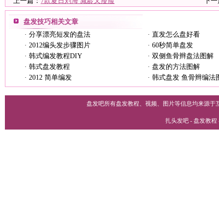
上一篇：
7款夏日刘海 减龄又瘦脸
下一
盘发技巧
相关文章
·
分享漂亮短发的盘法
·
直发怎么盘好看
·
2012编头发步骤图片
·
60秒简单盘发
·
韩式编发教程DIY
·
双侧鱼骨辫盘法图解
·
韩式盘发教程
·
盘发的方法图解
·
2012 简单编发
·
韩式盘发 鱼骨辫编法
盘发吧所有盘发教程、视频、图片等信息均来源于
扎头发吧 - 盘发教程 