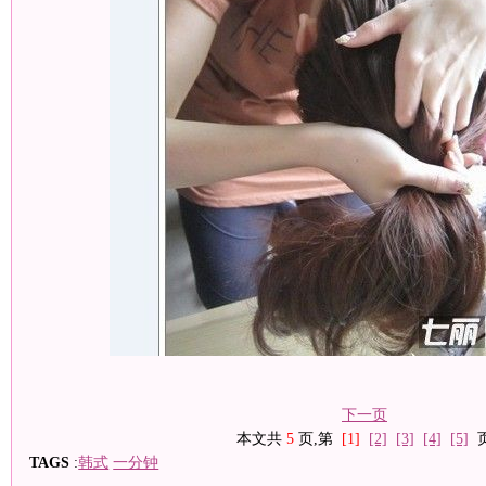
下一页
本文共
5
页,第
[1]
[2]
[3]
[4]
[5]
TAGS
:
韩式
一分钟