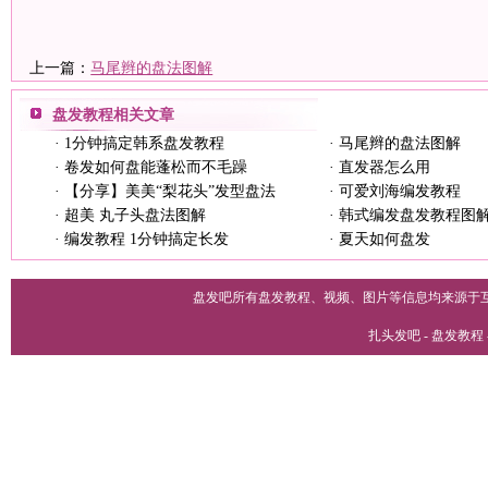
上一篇：
马尾辫的盘法图解
盘发教程
相关文章
·
1分钟搞定韩系盘发教程
·
马尾辫的盘法图解
·
卷发如何盘能蓬松而不毛躁
·
直发器怎么用
·
【分享】美美“梨花头”发型盘法
·
可爱刘海编发教程
·
超美 丸子头盘法图解
·
韩式编发盘发教程图
·
编发教程 1分钟搞定长发
·
夏天如何盘发
盘发吧所有盘发教程、视频、图片等信息均来源于
扎头发吧 - 盘发教程 