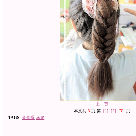
上一页
本文共
3
页,第
[1]
[2]
[3]
页
TAGS
:
鱼骨辫
马尾