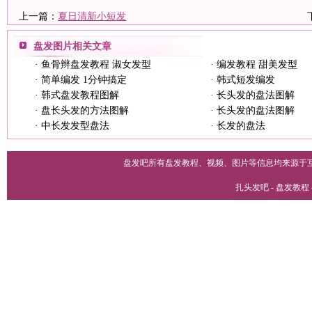
上一篇：
夏日清新小短发
盘发图片
相关文章
·
鱼骨辫盘发教程 淑女发型
·
编发教程 甜美发型
·
简单编发 1分钟搞定
·
韩式短发编发
·
韩式盘发教程图解
·
长头发的盘法图解
·
盘长头发的方法图解
·
长头发的盘法图解
·
中长发发型盘法
·
长发的盘法
盘发吧所有盘发教程、视频、图片等信息均来源于
扎头发吧 - 盘发教程 