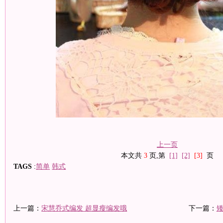
上一页
本文共
3
页,第
[1]
[2]
[3]
页
TAGS
:
简单
韩式
上一篇：
宋慧乔式编发 超显瘦编发哦
下一篇：