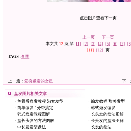
点击图片查看下一页
上一页
下一页
本文共
12
页,第
[1]
[2]
[3]
[4]
[5]
[6]
[7]
[8
[11]
[12]
页
TAGS
:
冬季
上一篇：
爱扮嫩发的女星
下一
盘发图片
相关文章
·
鱼骨辫盘发教程 淑女发型
·
编发教程 甜美发型
·
简单编发 1分钟搞定
·
韩式短发编发
·
韩式盘发教程图解
·
长头发的盘法图解
·
盘长头发的方法图解
·
长头发的盘法图解
·
中长发发型盘法
·
长发的盘法