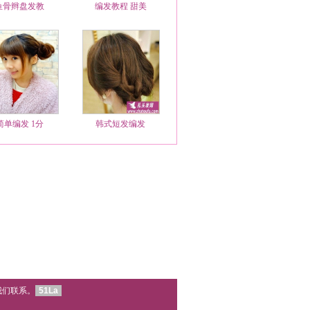
鱼骨辫盘发教
编发教程 甜美
简单编发 1分
韩式短发编发
我们联系。
51La