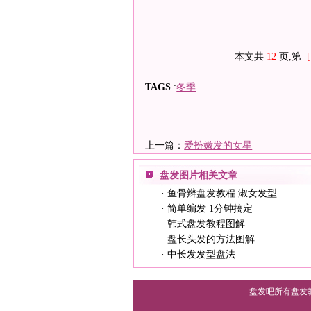
本文共
12
页,第
[
TAGS
:
冬季
上一篇：
爱扮嫩发的女星
盘发图片
相关文章
·
鱼骨辫盘发教程 淑女发型
·
简单编发 1分钟搞定
·
韩式盘发教程图解
·
盘长头发的方法图解
·
中长发发型盘法
盘发吧所有盘发