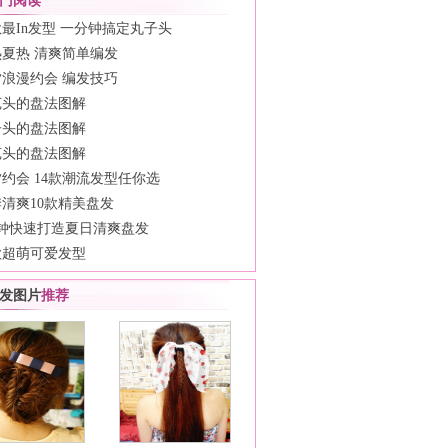
门阅读
最In发型 一分钟搞定丸子头
热夏热 清爽简单编发
夕浪漫约会 编发技巧
苞头的盘法图解
子头的盘法图解
苞头的盘法图解
约会 14款潮流发型任你选
清爽10款精美盘发
分钟快速打造夏日清爽盘发
款超萌可爱发型
发图片
推荐