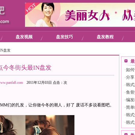
盘发视频
盘发技巧
盘发教程
IN盘发
最
点今冬街头最IN盘发
·
如何
·
分享
ww.panfa8.com
2011年12月03日 点击：
次
·
韩式
·
鱼骨
·
编发
MM们的扎发，让你做今冬的潮人，好了 废话不多说看图吧。
·
简单
·
韩式
·
韩式