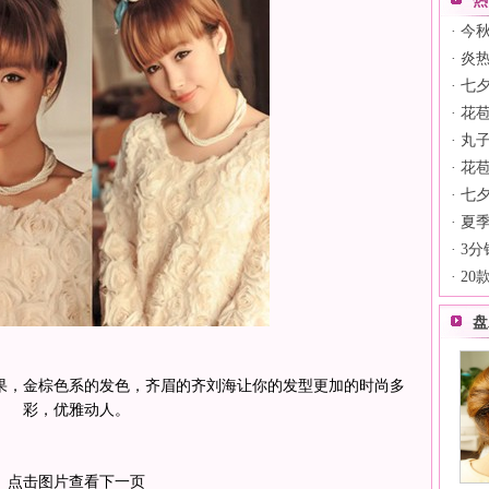
热
·
今秋
·
炎
·
七
·
花
·
丸
·
花
·
七夕
·
夏季
·
3
·
20
盘
果，金棕色系的发色，齐眉的齐刘海让你的发型更加的时尚多
彩，优雅动人。
点击图片查看下一页