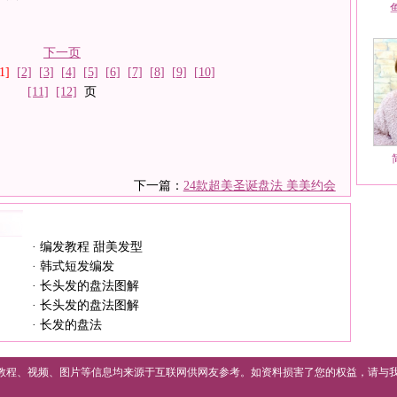
下一页
1]
[2]
[3]
[4]
[5]
[6]
[7]
[8]
[9]
[10]
[11]
[12]
页
下一篇：
24款超美圣诞盘法 美美约会
·
编发教程 甜美发型
·
韩式短发编发
·
长头发的盘法图解
·
长头发的盘法图解
·
长发的盘法
教程、视频、图片等信息均来源于互联网供网友参考。如资料损害了您的权益，请与