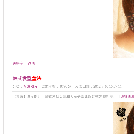
关键字：
盘法
韩式发型
盘法
分类：
盘发图片
点击次数： 9795 次 发表日期：2012-7-10 15:07:11
【导语】盘发图片，韩式发型盘法和大家分享几款韩式发型扎法。...[
详细查