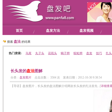
首页
盘发方法
盘发视频
盘法
搜索
的结果
热门搜索:
马尾
丸子头
花苞头
蝎子辫
蜈蚣辫
盘发
技巧
扎头
长头发的
盘法
图解
分类：
盘发图片
点击次数： 3504 次 发表日期：2012-10-30 9:38:54
【导语】盘发图片，长头发的盘法图解介绍两款长头发的扎法首先...[
详细查