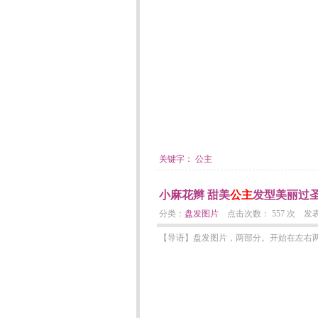
关键字：
公主
小麻花辫 甜美
公主
发型美丽过
分类：
盘发图片
点击次数： 557 次 发表日期：
【导语】盘发图片，两部分。开始在左右两边