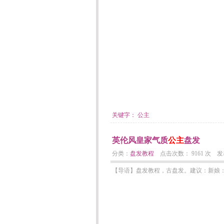
关键字：
公主
英伦风皇家气质
公主
盘发
分类：
盘发教程
点击次数： 9161 次 发表日期
【导语】盘发教程，古盘发。建议：新娘：这