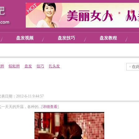
盘发视频
盘发技巧
盘发教程
子辫
蜈蚣辫
盘发
技巧
扎头发
期：2012-6-11 9:44:57
天天的升温，各种的...[
详细查看
]