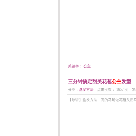
关键字：
公主
三分钟搞定甜美花苞
公主
发型
分类：
盘发方法
点击次数： 1657 次 发表日期：
【导语】盘发方法，高的马尾做花苞头用马尾