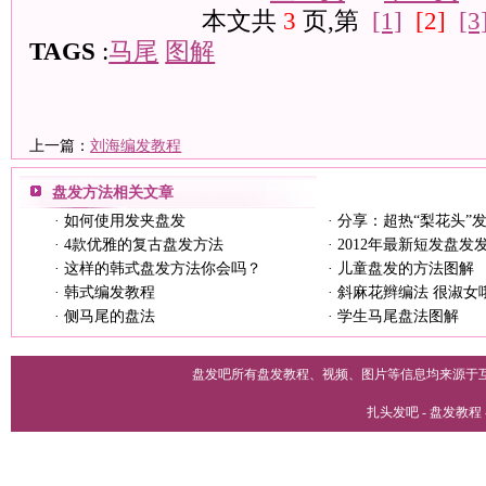
本文共
3
页,第
[1]
[2]
[3
TAGS
:
马尾
图解
上一篇：
刘海编发教程
盘发方法
相关文章
·
如何使用发夹盘发
·
分享：超热“梨花头”
·
4款优雅的复古盘发方法
·
2012年最新短发盘发
·
这样的韩式盘发方法你会吗？
·
儿童盘发的方法图解
·
韩式编发教程
·
斜麻花辫编法 很淑女
·
侧马尾的盘法
·
学生马尾盘法图解
盘发吧所有盘发教程、视频、图片等信息均来源于
扎头发吧 - 盘发教程 