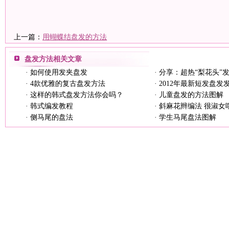
上一篇：
用蝴蝶结盘发的方法
盘发方法
相关文章
·
如何使用发夹盘发
·
分享：超热“梨花头”
·
4款优雅的复古盘发方法
·
2012年最新短发盘发
·
这样的韩式盘发方法你会吗？
·
儿童盘发的方法图解
·
韩式编发教程
·
斜麻花辫编法 很淑女
·
侧马尾的盘法
·
学生马尾盘法图解