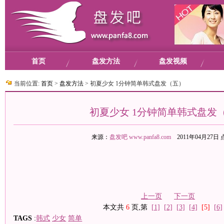
首页
盘发方法
盘发视频
当前位置:
首页
>
盘发方法
>
初夏少女 1分钟简单韩式盘发（五）
初夏少女 1分钟简单韩式盘发
来源：
盘发吧
www.panfa8.com
2011年04月27日
上一页
下一页
本文共
6
页,第
[1]
[2]
[3]
[4]
[5]
[6]
TAGS
:
韩式
少女
简单